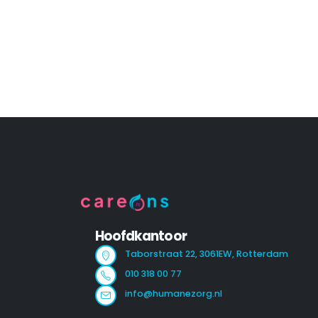
Hoofdkantoor
Taborstraat 22, 3061EW, Rotterdam
010 318 00 77
info@humanezorg.nl