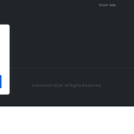
Voor wie
Careons© 2026. All Rights Reserved.
line terdepan, PPTOTO Situs Game Online x Photos – CareOns
C maupun mobile, platform ini memberikan akses aman dan nya